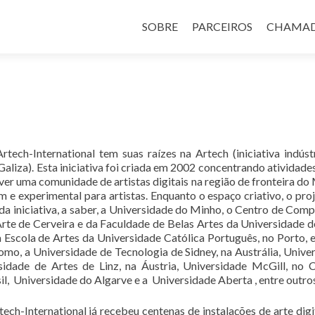
Skip
to
SOBRE
PARCEIROS
CHAMA
content
tech-International tem suas raízes na Artech (iniciativa indúst
aliza). Esta iniciativa foi criada em 2002 concentrando atividades
ver uma comunidade de artistas digitais na região de fronteira do
 e experimental para artistas. Enquanto o espaço criativo, o proj
da iniciativa, a saber, a Universidade do Minho, o Centro de Com
Arte de Cerveira e da Faculdade de Belas Artes da Universidade d
a Escola de Artes da Universidade Católica Português, no Porto, e
como, a Universidade de Tecnologia de Sidney, na Austrália, Unive
idade de Artes de Linz, na Áustria, Universidade McGill, no 
sil, Universidade do Algarve e a Universidade Aberta , entre outro
rtech-International já recebeu centenas de instalações de arte digi