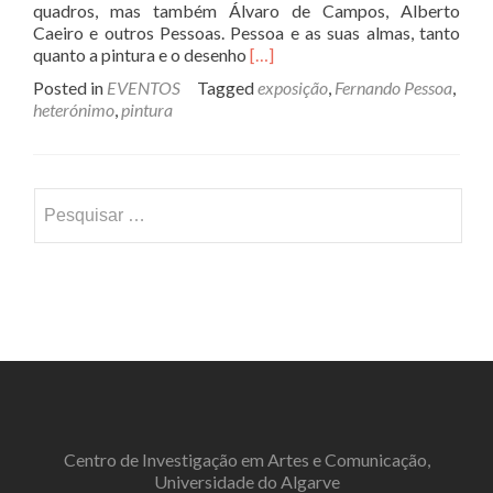
quadros, mas também Álvaro de Campos, Alberto
Caeiro e outros Pessoas. Pessoa e as suas almas, tanto
Read
quanto a pintura e o desenho
[…]
more
Posted in
EVENTOS
Tagged
exposição
,
Fernando Pessoa
,
about
heterónimo
,
pintura
28
heterónimos
esperando
Fernando
Pesquisar
Pessoa,
por:
de
Ricardo
Ranz
Centro de Investigação em Artes e Comunicação,
Universidade do Algarve