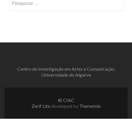
Alves
por:
da
Veiga
Centro de Investigação em Artes e Comunicação,
Universidade do Algarve
© CIAC
Zerif Lite
developed by
ThemeIsle