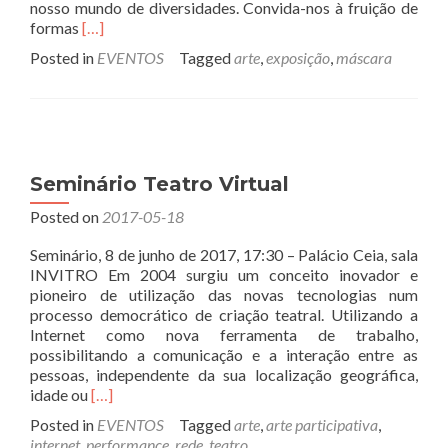
nosso mundo de diversidades. Convida-nos à fruição de
Read
formas
[…]
more
Posted in
EVENTOS
Tagged
arte
,
exposição
,
máscara
about
Exposição
de
Máscaras
do
Oriente
Seminário Teatro Virtual
Posted on
2017-05-18
Seminário, 8 de junho de 2017, 17:30 – Palácio Ceia, sala
INVITRO Em 2004 surgiu um conceito inovador e
pioneiro de utilização das novas tecnologias num
processo democrático de criação teatral. Utilizando a
Internet como nova ferramenta de trabalho,
possibilitando a comunicação e a interação entre as
pessoas, independente da sua localização geográfica,
Read
idade ou
[…]
more
Posted in
EVENTOS
Tagged
arte
,
arte participativa
,
about
internet
,
performance
,
rede
,
teatro