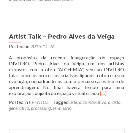
Seminário
Teatro
Virtual
Artist Talk – Pedro Alves da Veiga
Posted on
2015-11-26
A propósito da recente inauguração do espaço
INVITRO, Pedro Alves da Veiga, um dos artistas
expostos com a obra “ALCHIMIA”, vem ao INVITRO
falar sobre os processos criativos ligados à obra e à sua
evolução, enquadrando-os com o percurso artístico e de
aprendizagem. No final haverá tempo para uma
Read
exploração conjunta do espaço virtual criado
[…]
more
Posted in
EVENTOS
Tagged
arte
,
arte interativa
,
artista
,
about
generativo
,
processing
,
seminário
Artist
Talk
–
Pedro
Pesquisar