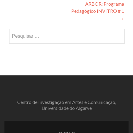
ARBOR: Programa
de
Pedagógico INVITRO # 1
artigos
→
Pesquisar
por:
Centro de Investigação em Artes e Comunicação,
Universidade do Algarve