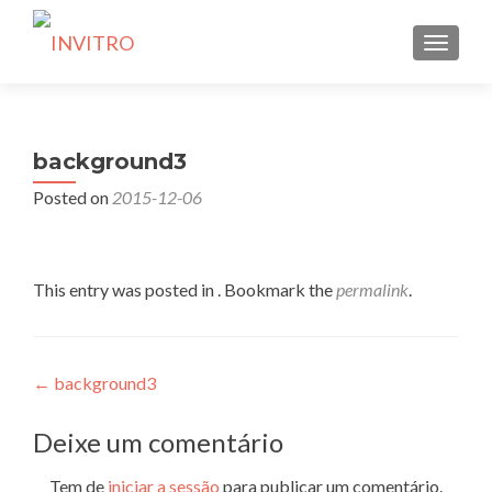
TOGGLE
background3
Posted on
2015-12-06
This entry was posted in . Bookmark the
permalink
.
Navegação
←
background3
de
Deixe um comentário
artigos
Tem de
iniciar a sessão
para publicar um comentário.