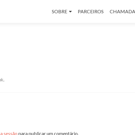
Skip
to
SOBRE
PARCEIROS
CHAMADA
content
nk
.
r a sessão
para publicar um comentário.