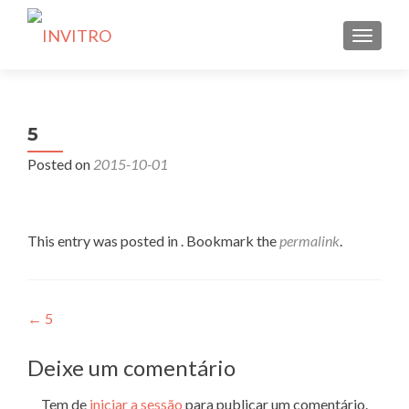
TOGGLE
5
Posted on
2015-10-01
This entry was posted in . Bookmark the
permalink
.
Navegação
←
5
de
Deixe um comentário
artigos
Tem de
iniciar a sessão
para publicar um comentário.