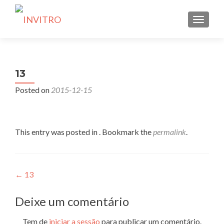
TOGGLE
13
Posted on
2015-12-15
This entry was posted in . Bookmark the
permalink
.
Navegação
←
13
de
Deixe um comentário
artigos
Tem de
iniciar a sessão
para publicar um comentário.